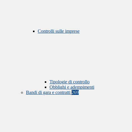
Controlli sulle imprese
Tipologie di controllo
Obblighi e adempimenti
Bandi di gara e contratti
269