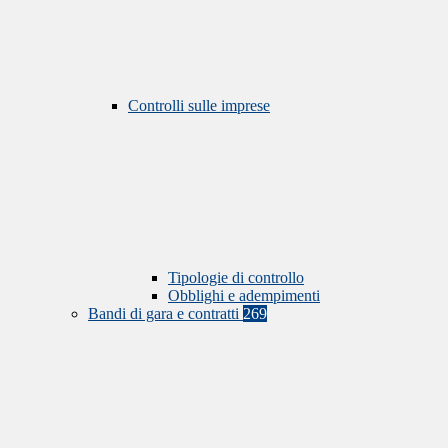
Controlli sulle imprese
Tipologie di controllo
Obblighi e adempimenti
Bandi di gara e contratti
269