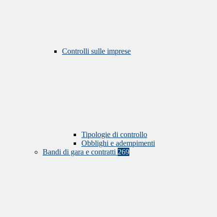
Controlli sulle imprese
Tipologie di controllo
Obblighi e adempimenti
Bandi di gara e contratti
269