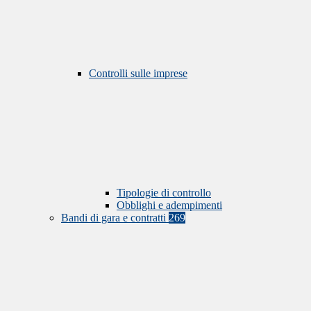
Controlli sulle imprese
Tipologie di controllo
Obblighi e adempimenti
Bandi di gara e contratti
269