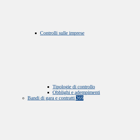
Controlli sulle imprese
Tipologie di controllo
Obblighi e adempimenti
Bandi di gara e contratti
269