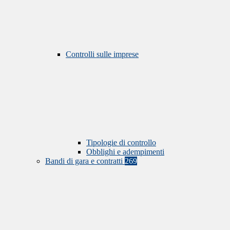
Controlli sulle imprese
Tipologie di controllo
Obblighi e adempimenti
Bandi di gara e contratti
269