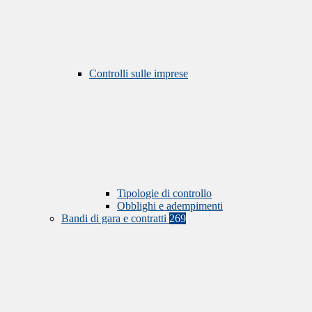
Controlli sulle imprese
Tipologie di controllo
Obblighi e adempimenti
Bandi di gara e contratti
269