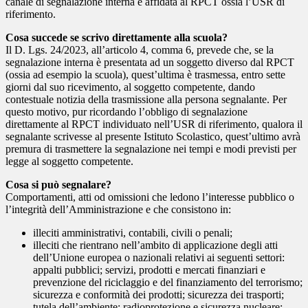
canale di segnalazione interna è affidata al RPCT ossia l’USR di
riferimento.
Cosa succede se scrivo direttamente alla scuola?
Il D. Lgs. 24/2023, all’articolo 4, comma 6, prevede che, se la
segnalazione interna è presentata ad un soggetto diverso dal RPCT
(ossia ad esempio la scuola), quest’ultima è trasmessa, entro sette
giorni dal suo ricevimento, al soggetto competente, dando
contestuale notizia della trasmissione alla persona segnalante. Per
questo motivo, pur ricordando l’obbligo di segnalazione
direttamente al RPCT individuato nell’USR di riferimento, qualora il
segnalante scrivesse al presente Istituto Scolastico, quest’ultimo avrà
premura di trasmettere la segnalazione nei tempi e modi previsti per
legge al soggetto competente.
Cosa si può segnalare?
Comportamenti, atti od omissioni che ledono l’interesse pubblico o
l’integrità dell’Amministrazione e che consistono in:
illeciti amministrativi, contabili, civili o penali;
illeciti che rientrano nell’ambito di applicazione degli atti
dell’Unione europea o nazionali relativi ai seguenti settori:
appalti pubblici; servizi, prodotti e mercati finanziari e
prevenzione del riciclaggio e del finanziamento del terrorismo;
sicurezza e conformità dei prodotti; sicurezza dei trasporti;
tutela dell’ambiente; radioprotezione e sicurezza nucleare;