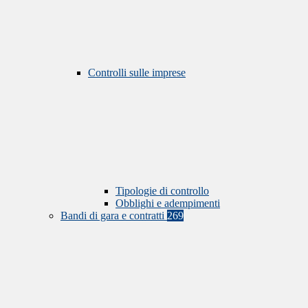
Controlli sulle imprese
Tipologie di controllo
Obblighi e adempimenti
Bandi di gara e contratti
269