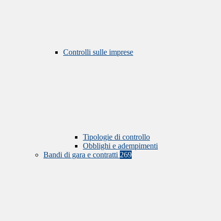
Controlli sulle imprese
Tipologie di controllo
Obblighi e adempimenti
Bandi di gara e contratti
269