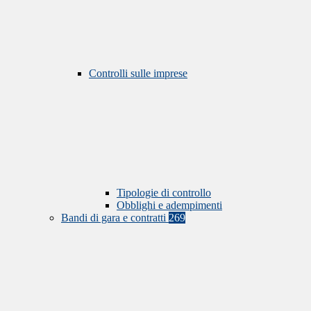
Controlli sulle imprese
Tipologie di controllo
Obblighi e adempimenti
Bandi di gara e contratti
269