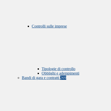
Controlli sulle imprese
Tipologie di controllo
Obblighi e adempimenti
Bandi di gara e contratti
269