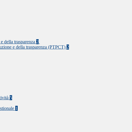
 e della trasparenza
2
rruzione e della trasparenza (PTPCT)
2
tività
5
stionale
1