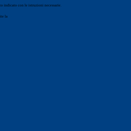
o indicato con le istruzioni necessarie.
ite la
Login Spaggiari