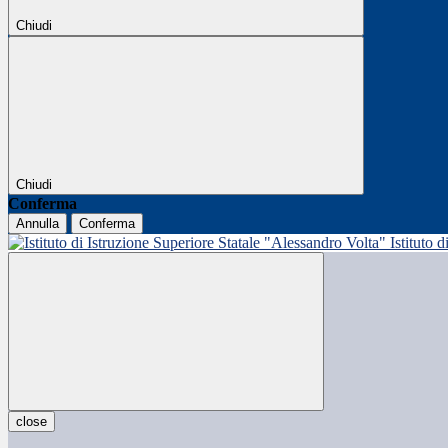
Chiudi
Chiudi
Conferma
Annulla
Conferma
Istituto 
close