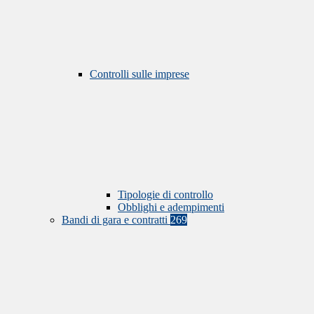
Controlli sulle imprese
Tipologie di controllo
Obblighi e adempimenti
Bandi di gara e contratti
269