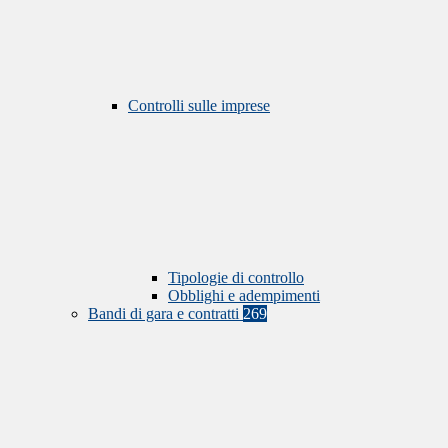
Controlli sulle imprese
Tipologie di controllo
Obblighi e adempimenti
Bandi di gara e contratti
269