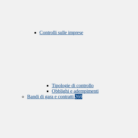
Controlli sulle imprese
Tipologie di controllo
Obblighi e adempimenti
Bandi di gara e contratti
269