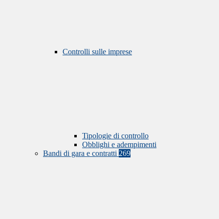
Controlli sulle imprese
Tipologie di controllo
Obblighi e adempimenti
Bandi di gara e contratti
269