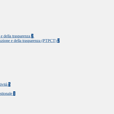
 e della trasparenza
2
rruzione e della trasparenza (PTPCT)
2
tività
5
stionale
1