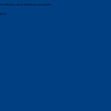
o indicato con le istruzioni necessarie.
ite la
Login Spaggiari