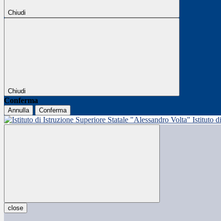
Chiudi
Chiudi
Conferma
Annulla
Conferma
Istituto 
close