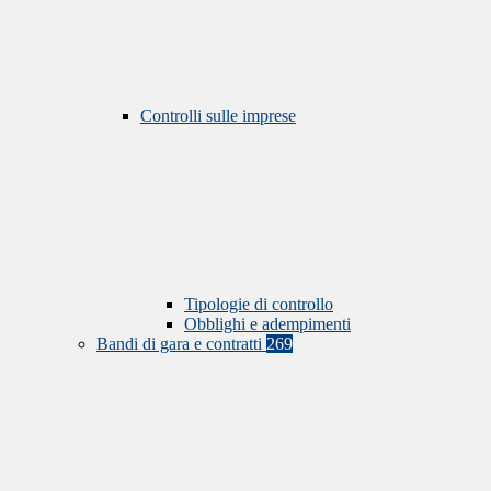
Controlli sulle imprese
Tipologie di controllo
Obblighi e adempimenti
Bandi di gara e contratti
269