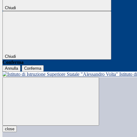
Chiudi
Chiudi
Conferma
Annulla
Conferma
Istituto 
close