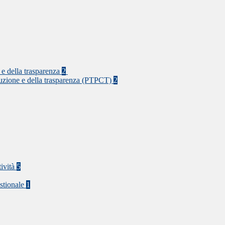
 e della trasparenza
2
rruzione e della trasparenza (PTPCT)
2
tività
5
stionale
1