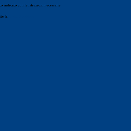
o indicato con le istruzioni necessarie.
ite la
Login Spaggiari