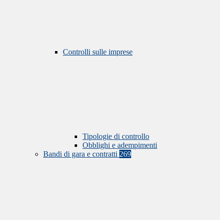
Controlli sulle imprese
Tipologie di controllo
Obblighi e adempimenti
Bandi di gara e contratti
269