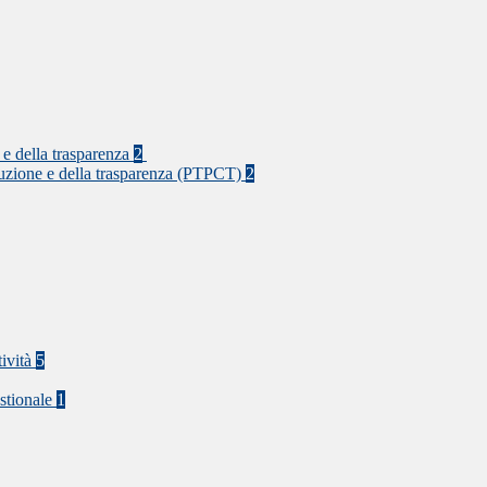
 e della trasparenza
2
rruzione e della trasparenza (PTPCT)
2
tività
5
stionale
1