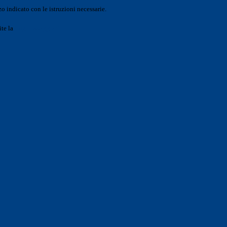
o indicato con le istruzioni necessarie.
ite la
Login Spaggiari