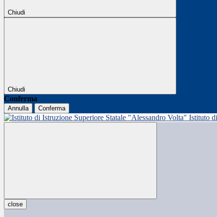
Chiudi
Chiudi
Conferma
Annulla
Conferma
Istituto 
close