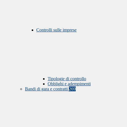
Controlli sulle imprese
Tipologie di controllo
Obblighi e adempimenti
Bandi di gara e contratti
269