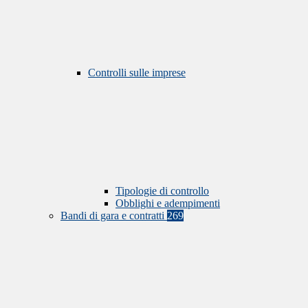
Controlli sulle imprese
Tipologie di controllo
Obblighi e adempimenti
Bandi di gara e contratti
269