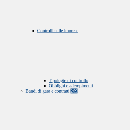
Controlli sulle imprese
Tipologie di controllo
Obblighi e adempimenti
Bandi di gara e contratti
269