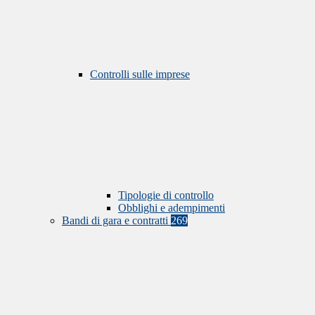
Controlli sulle imprese
Tipologie di controllo
Obblighi e adempimenti
Bandi di gara e contratti
269