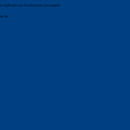
o indicato con le istruzioni necessarie.
ite la
Login Spaggiari