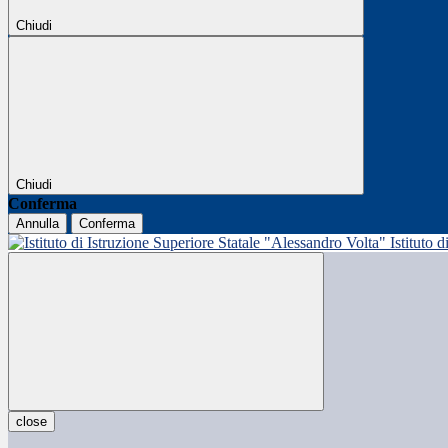
Chiudi
Chiudi
Conferma
Annulla
Conferma
Istituto 
close