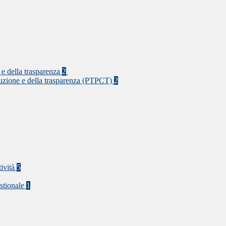
 e della trasparenza
2
rruzione e della trasparenza (PTPCT)
2
tività
5
stionale
1