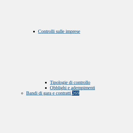
Controlli sulle imprese
Tipologie di controllo
Obblighi e adempimenti
Bandi di gara e contratti
269