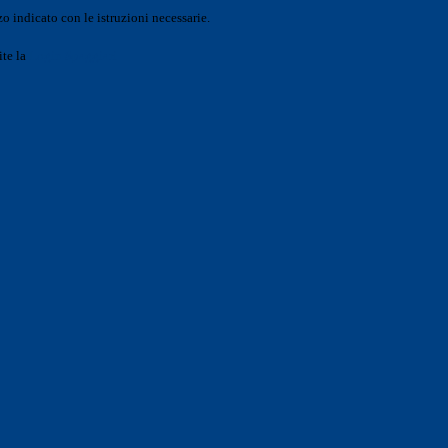
o indicato con le istruzioni necessarie.
ite la
Login Spaggiari