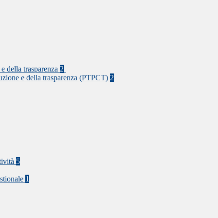
 e della trasparenza
2
rruzione e della trasparenza (PTPCT)
2
tività
5
stionale
1