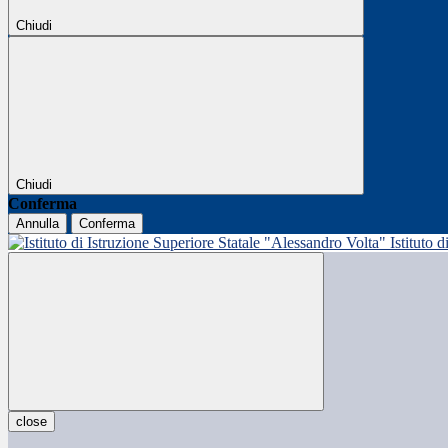
Chiudi
Chiudi
Conferma
Annulla
Conferma
Istituto 
close