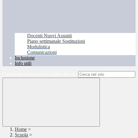
Docenti Nuovi Assunti
Piano settimanale Sostituzioni
Modulistica
Comunicazioni
Inclusione
Info utili
Campo di ricerca per le pagine del sito
Home
>
Scuola
>