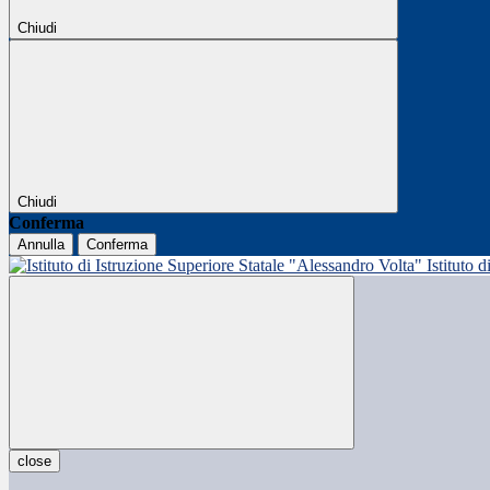
Chiudi
Chiudi
Conferma
Annulla
Conferma
Istituto 
close