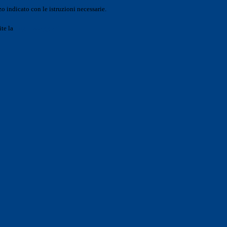
o indicato con le istruzioni necessarie.
ite la
Login Spaggiari