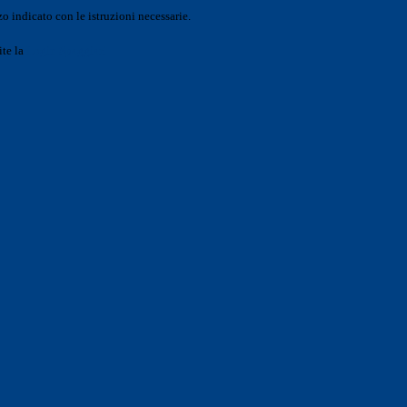
o indicato con le istruzioni necessarie.
ite la
Login Spaggiari