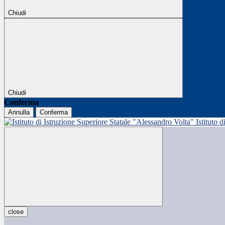
Chiudi
Chiudi
Conferma
Annulla
Conferma
Istituto 
close