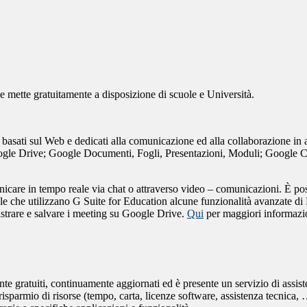
e mette gratuitamente a disposizione di scuole e Università.
basati sul Web e dedicati alla comunicazione ed alla collaborazione in amb
oogle Drive; Google Documenti, Fogli, Presentazioni, Moduli; Google
are in tempo reale via chat o attraverso video – comunicazioni. È possi
le che utilizzano G Suite for Education alcune funzionalità avanzate d
egistrare e salvare i meeting su Google Drive.
Qui
per maggiori informazi
te gratuiti, continuamente aggiornati ed è presente un servizio di assist
parmio di risorse (tempo, carta, licenze software, assistenza tecnica, …)