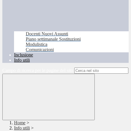
Docenti Nuovi Assunti
Piano settimanale Sostituzioni
Modulistica
Comunicazioni
Inclusione
Info utili
Campo di ricerca per le pagine del sito
Home
>
Info utili
>