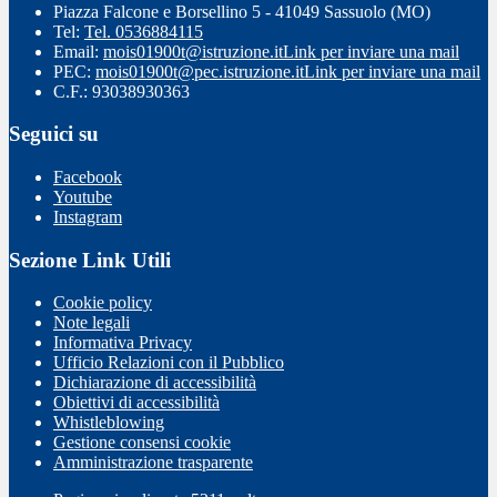
Piazza Falcone e Borsellino 5 - 41049 Sassuolo (MO)
Tel:
Tel. 0536884115
Email:
mois01900t@istruzione.it
Link per inviare una mail
PEC:
mois01900t@pec.istruzione.it
Link per inviare una mail
C.F.: 93038930363
Seguici su
Facebook
Youtube
Instagram
Sezione Link Utili
Cookie policy
Note legali
Informativa Privacy
Ufficio Relazioni con il Pubblico
Dichiarazione di accessibilità
Obiettivi di accessibilità
Whistleblowing
Gestione consensi cookie
Amministrazione trasparente