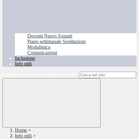
Docenti Nuovi Assunti
Piano settimanale Sostituzioni
Modulistica
Comunicazioni
Inclusione
Info utili
Campo di ricerca per le pagine del sito
Home
>
Info utili
>