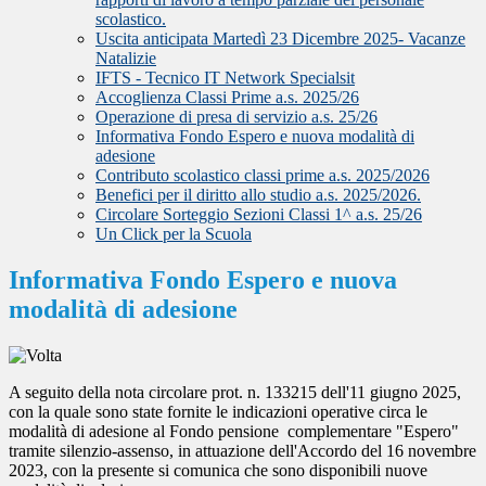
scolastico.
Uscita anticipata Martedì 23 Dicembre 2025- Vacanze
Natalizie
IFTS - Tecnico IT Network Specialsit
Accoglienza Classi Prime a.s. 2025/26
Operazione di presa di servizio a.s. 25/26
Informativa Fondo Espero e nuova modalità di
adesione
Contributo scolastico classi prime a.s. 2025/2026
Benefici per il diritto allo studio a.s. 2025/2026.
Circolare Sorteggio Sezioni Classi 1^ a.s. 25/26
Un Click per la Scuola
Informativa Fondo Espero e nuova
modalità di adesione
A seguito della nota circolare prot. n. 133215 dell'11 giugno 2025,
con la quale sono state fornite le indicazioni operative circa le
modalità di adesione al Fondo pensione complementare "Espero"
tramite silenzio-assenso, in attuazione dell'Accordo del 16 novembre
2023, con la presente si comunica che sono disponibili nuove