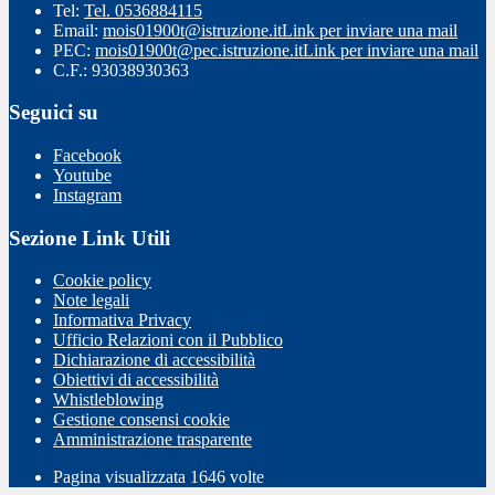
Tel:
Tel. 0536884115
Email:
mois01900t@istruzione.it
Link per inviare una mail
PEC:
mois01900t@pec.istruzione.it
Link per inviare una mail
C.F.: 93038930363
Seguici su
Facebook
Youtube
Instagram
Sezione Link Utili
Cookie policy
Note legali
Informativa Privacy
Ufficio Relazioni con il Pubblico
Dichiarazione di accessibilità
Obiettivi di accessibilità
Whistleblowing
Gestione consensi cookie
Amministrazione trasparente
Pagina visualizzata
1646
volte