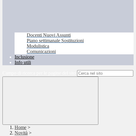
Docenti Nuovi Assunti
Piano settimanale Sostituzioni
Modulistica
Comunicazioni
Inclusione
Info utili
Campo di ricerca per le pagine del sito
Home
>
Novità
>