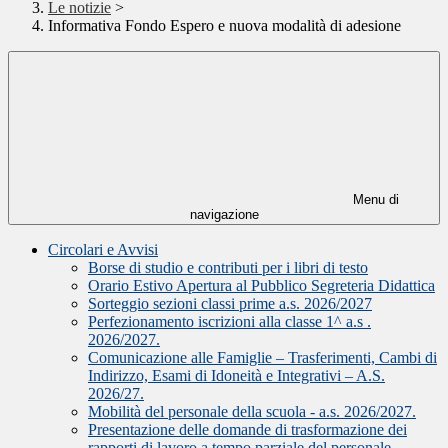
Le notizie
>
Informativa Fondo Espero e nuova modalità di adesione
Menu di
navigazione
Circolari e Avvisi
Borse di studio e contributi per i libri di testo
Orario Estivo Apertura al Pubblico Segreteria Didattica
Sorteggio sezioni classi prime a.s. 2026/2027
Perfezionamento iscrizioni alla classe 1^ a.s .
2026/2027.
Comunicazione alle Famiglie – Trasferimenti, Cambi di
Indirizzo, Esami di Idoneità e Integrativi – A.S.
2026/27.
Mobilità del personale della scuola - a.s. 2026/2027.
Presentazione delle domande di trasformazione dei
rapporti di lavoro a tempo parziale del personale