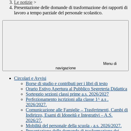
Le notizie
>
Presentazione delle domande di trasformazione dei rapporti di
lavoro a tempo parziale del personale scolastico.
Menu di
navigazione
Circolari e Avvisi
Borse di studio e contributi per i libri di testo
Orario Estivo Apertura al Pubblico Segreteria Didattica
Sorteggio sezioni classi prime a.s. 2026/2027
Perfezionamento iscrizioni alla classe 1^ a.s .
2026/2027.
Comunicazione alle Famiglie – Trasferimenti, Cambi di
Indirizzo, Esami di Idoneità e Integrativi – A.S.
2026/27.
Mobilità del personale della scuola - a.s. 2026/2027.
Presentazione delle domande di trasformazione dei