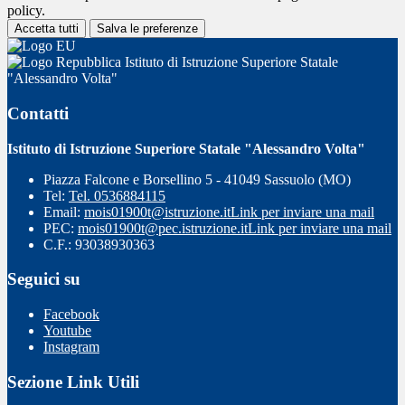
policy.
Accetta tutti
Salva le preferenze
Istituto di Istruzione Superiore Statale
"Alessandro Volta"
Contatti
Istituto di Istruzione Superiore Statale "Alessandro Volta"
Piazza Falcone e Borsellino 5 - 41049 Sassuolo (MO)
Tel:
Tel. 0536884115
Email:
mois01900t@istruzione.it
Link per inviare una mail
PEC:
mois01900t@pec.istruzione.it
Link per inviare una mail
C.F.: 93038930363
Seguici su
Facebook
Youtube
Instagram
Sezione Link Utili