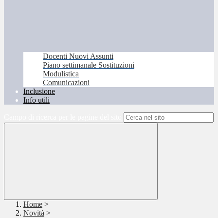
Docenti Nuovi Assunti
Piano settimanale Sostituzioni
Modulistica
Comunicazioni
Inclusione
Info utili
Campo di ricerca per le pagine del sito
Home
>
Novità
>