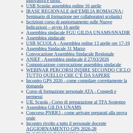
innovativa e diritti”
USB Scuola: assemblea online 16 aprile
IRASE REGIONALE dell’EMILIA ROMAGNA |
Seminario di formazione per collaboratori scolastici
Iscrizioni corso di aggiornamento sulle Nuove
Indicazioni – avvio 16 aprile
Assemblea sindacale FGU GILDA UNAMS/SNADIR
Assemblea sindacale
USB SCUOLA - Assemblea online 13 aprile ore 17-19
Assemblea Sindacale 31 Marzo
Convocazione Assemblea Sindacale Regionale
ANIEF - Assemblea sindacale il 27/03/2026
Comunicazione convocazione assemblea sindacale
WEBINAR PERCORSI INDIRE SECONDO CICLO
TUTTO QUELLO CHE C’È DA SAPERE
Incontro GPS 2026 - come compilare correttamente la
domanda
Corso di formazione personale ATA - Congedi e
permessi
UIL Scuola - Corso di preparazione al TFA Sostegno
Assemblea GILDA UNAMS
Concorso PNRR3 - come arrivare preparati alla prova
orale
Incontro rivolto a tutto il personale docente
AGGIORNAMENTO GPS 2026-28