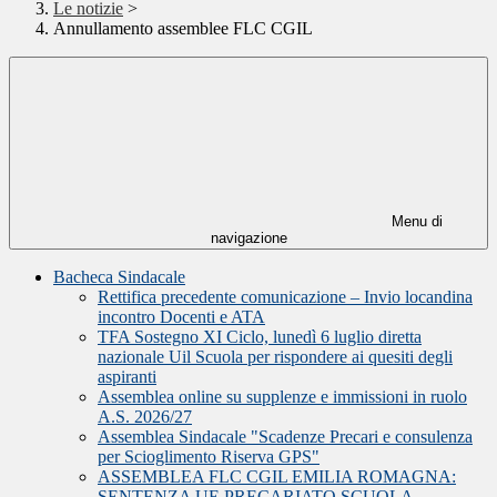
Le notizie
>
Annullamento assemblee FLC CGIL
Menu di
navigazione
Bacheca Sindacale
Rettifica precedente comunicazione – Invio locandina
incontro Docenti e ATA
TFA Sostegno XI Ciclo, lunedì 6 luglio diretta
nazionale Uil Scuola per rispondere ai quesiti degli
aspiranti
Assemblea online su supplenze e immissioni in ruolo
A.S. 2026/27
Assemblea Sindacale "Scadenze Precari e consulenza
per Scioglimento Riserva GPS"
ASSEMBLEA FLC CGIL EMILIA ROMAGNA:
SENTENZA UE PRECARIATO SCUOLA