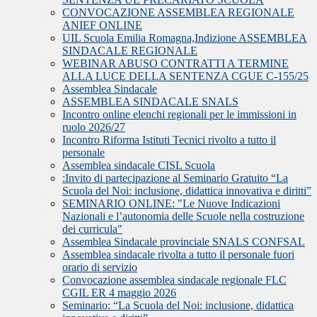
CONVOCAZIONE ASSEMBLEA REGIONALE
ANIEF ONLINE
UIL Scuola Emilia Romagna,Indizione ASSEMBLEA
SINDACALE REGIONALE
WEBINAR ABUSO CONTRATTI A TERMINE
ALLA LUCE DELLA SENTENZA CGUE C‑155/25
Assemblea Sindacale
ASSEMBLEA SINDACALE SNALS
Incontro online elenchi regionali per le immissioni in
ruolo 2026/27
Incontro Riforma Istituti Tecnici rivolto a tutto il
personale
Assemblea sindacale CISL Scuola
:Invito di partecipazione al Seminario Gratuito “La
Scuola del Noi: inclusione, didattica innovativa e diritti”
SEMINARIO ONLINE: "Le Nuove Indicazioni
Nazionali e l’autonomia delle Scuole nella costruzione
dei curricula"
Assemblea Sindacale provinciale SNALS CONFSAL
Assemblea sindacale rivolta a tutto il personale fuori
orario di servizio
Convocazione assemblea sindacale regionale FLC
CGIL ER 4 maggio 2026
Seminario: “La Scuola del Noi: inclusione, didattica