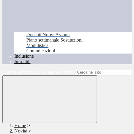
Docenti Nuovi Assunti
Piano settimanale Sostituzioni
Modulistica
Comunicazioni
Inclusione
Info utili
Campo di ricerca per le pagine del sito
Home
>
Novità
>