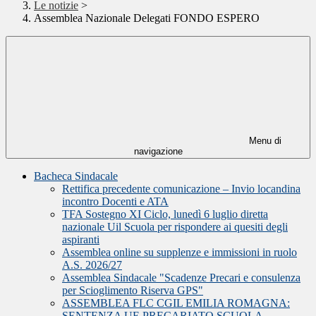
Le notizie
>
Assemblea Nazionale Delegati FONDO ESPERO
Menu di
navigazione
Bacheca Sindacale
Rettifica precedente comunicazione – Invio locandina
incontro Docenti e ATA
TFA Sostegno XI Ciclo, lunedì 6 luglio diretta
nazionale Uil Scuola per rispondere ai quesiti degli
aspiranti
Assemblea online su supplenze e immissioni in ruolo
A.S. 2026/27
Assemblea Sindacale "Scadenze Precari e consulenza
per Scioglimento Riserva GPS"
ASSEMBLEA FLC CGIL EMILIA ROMAGNA:
SENTENZA UE PRECARIATO SCUOLA