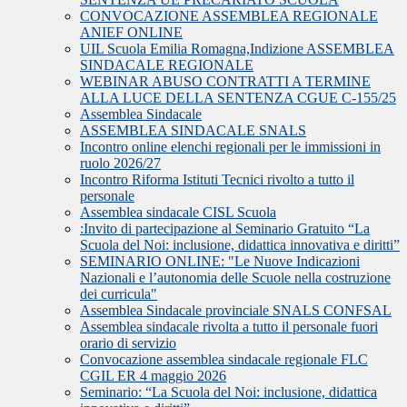
CONVOCAZIONE ASSEMBLEA REGIONALE
ANIEF ONLINE
UIL Scuola Emilia Romagna,Indizione ASSEMBLEA
SINDACALE REGIONALE
WEBINAR ABUSO CONTRATTI A TERMINE
ALLA LUCE DELLA SENTENZA CGUE C‑155/25
Assemblea Sindacale
ASSEMBLEA SINDACALE SNALS
Incontro online elenchi regionali per le immissioni in
ruolo 2026/27
Incontro Riforma Istituti Tecnici rivolto a tutto il
personale
Assemblea sindacale CISL Scuola
:Invito di partecipazione al Seminario Gratuito “La
Scuola del Noi: inclusione, didattica innovativa e diritti”
SEMINARIO ONLINE: "Le Nuove Indicazioni
Nazionali e l’autonomia delle Scuole nella costruzione
dei curricula"
Assemblea Sindacale provinciale SNALS CONFSAL
Assemblea sindacale rivolta a tutto il personale fuori
orario di servizio
Convocazione assemblea sindacale regionale FLC
CGIL ER 4 maggio 2026
Seminario: “La Scuola del Noi: inclusione, didattica