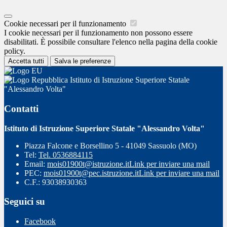
Cookie necessari per il funzionamento
I cookie necessari per il funzionamento non possono essere
disabilitati. È possibile consultare l'elenco nella pagina della cookie
policy.
Accetta tutti
Salva le preferenze
Istituto di Istruzione Superiore Statale
"Alessandro Volta"
Contatti
Istituto di Istruzione Superiore Statale "Alessandro Volta"
Piazza Falcone e Borsellino 5 - 41049 Sassuolo (MO)
Tel:
Tel. 0536884115
Email:
mois01900t@istruzione.it
Link per inviare una mail
PEC:
mois01900t@pec.istruzione.it
Link per inviare una mail
C.F.: 93038930363
Seguici su
Facebook