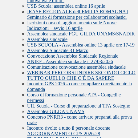
innovativa e diritti”
USB Scuola: assemblea online 16 aprile
IRASE REGIONALE dell’EMILIA ROMAGNA |
Seminario di formazione per collaboratori scolastici
Iscrizioni corso di aggiornamento sulle Nuove
Indicazioni – avvio 16 aprile
Assemblea sindacale FGU GILDA UNAMS/SNADIR
Assemblea sindacale
USB SCUOLA - Assemblea online 13 aprile ore 17-19
Assemblea Sindacale 31 Marzo
Convocazione Assemblea Sindacale Regionale
ANIEF - Assemblea sindacale il 27/03/2026
Comunicazione convocazione assemblea sindacale
WEBINAR PERCORSI INDIRE SECONDO CICLO
TUTTO QUELLO CHE C’È DA SAPERE
Incontro GPS 2026 - come compilare correttamente la
domanda
Corso di formazione personale ATA - Congedi e
permessi
UIL Scuola - Corso di preparazione al TFA Sostegno
Assemblea GILDA UNAMS
Concorso PNRR3 - come arrivare preparati alla prova
orale
Incontro rivolto a tutto il personale docente
AGGIORNAMENTO GPS 2026-28