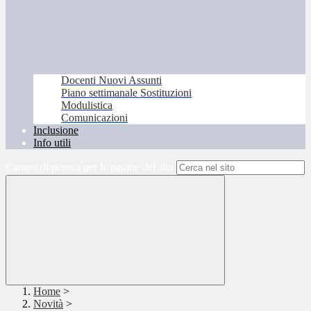
Docenti Nuovi Assunti
Piano settimanale Sostituzioni
Modulistica
Comunicazioni
Inclusione
Info utili
Campo di ricerca per le pagine del sito
Home
>
Novità
>