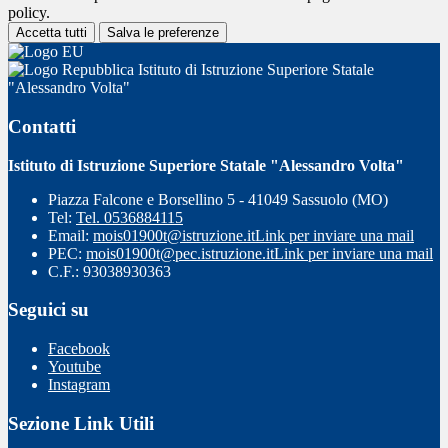
policy.
Accetta tutti
Salva le preferenze
Istituto di Istruzione Superiore Statale
"Alessandro Volta"
Contatti
Istituto di Istruzione Superiore Statale "Alessandro Volta"
Piazza Falcone e Borsellino 5 - 41049 Sassuolo (MO)
Tel:
Tel. 0536884115
Email:
mois01900t@istruzione.it
Link per inviare una mail
PEC:
mois01900t@pec.istruzione.it
Link per inviare una mail
C.F.: 93038930363
Seguici su
Facebook
Youtube
Instagram
Sezione Link Utili