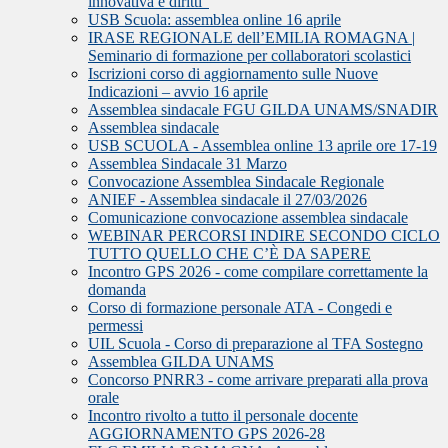
innovativa e diritti”
USB Scuola: assemblea online 16 aprile
IRASE REGIONALE dell’EMILIA ROMAGNA |
Seminario di formazione per collaboratori scolastici
Iscrizioni corso di aggiornamento sulle Nuove
Indicazioni – avvio 16 aprile
Assemblea sindacale FGU GILDA UNAMS/SNADIR
Assemblea sindacale
USB SCUOLA - Assemblea online 13 aprile ore 17-19
Assemblea Sindacale 31 Marzo
Convocazione Assemblea Sindacale Regionale
ANIEF - Assemblea sindacale il 27/03/2026
Comunicazione convocazione assemblea sindacale
WEBINAR PERCORSI INDIRE SECONDO CICLO
TUTTO QUELLO CHE C’È DA SAPERE
Incontro GPS 2026 - come compilare correttamente la
domanda
Corso di formazione personale ATA - Congedi e
permessi
UIL Scuola - Corso di preparazione al TFA Sostegno
Assemblea GILDA UNAMS
Concorso PNRR3 - come arrivare preparati alla prova
orale
Incontro rivolto a tutto il personale docente
AGGIORNAMENTO GPS 2026-28