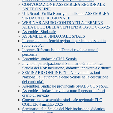
CONVOCAZIONE ASSEMBLEA REGIONALE
ANIEF ONLINE
UIL Scuola Emilia Romagna,Indizione ASSEMBLEA
SINDACALE REGIONALE
WEBINAR ABUSO CONTRATTI A TERMINE
ALLA LUCE DELLA SENTENZA CGUE C‑155/25
Assemblea Sindacale
ASSEMBLEA SINDACALE SNALS
Incontro online elenchi regionali per le immissioni in
ruolo 2026/27
Incontro Riforma Istituti Tecnici rivolto a tutto il
personale
Assemblea sindacale CISL Scuola
:Invito di partecipazione al Seminario Gratuito “La
Scuola del Noi: inclusione, didattica innovativa e diritti”
SEMINARIO ONLINE: "Le Nuove Indicazioni
Nazionali e l’autonomia delle Scuole nella costruzione
dei curricula"
Assemblea Sindacale provinciale SNALS CONFSAL
Assemblea sindacale rivolta a tutto il personale fuori
orario di servizio
Convocazione assemblea sindacale regionale FLC
CGIL ER 4 maggio 2026
Seminario: “La Scuola del Noi: inclusione, didattica