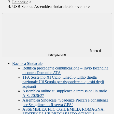
Le notizie
>
USB Scuola: Assemblea sindacale 26 novembre
Menu di
navigazione
Bacheca Sindacale
Rettifica precedente comunicazione – Invio locandina
incontro Docenti e ATA
TFA Sostegno XI Ciclo, lunedì 6 luglio diretta
nazionale Uil Scuola per rispondere ai quesiti degli
aspiranti
Assemblea online su supplenze e immissioni in ruolo
A.S. 2026/27
Assemblea Sindacale "Scadenze Precari e consulenza
per Scioglimento Riserva GPS"
ASSEMBLEA FLC CGIL EMILIA ROMAGNA:
SENTENZA UE PRECARIATO SCUOLA