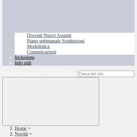
Docenti Nuovi Assunti
Piano settimanale Sostituzioni
Modulistica
Comunicazioni
Inclusione
Info utili
Campo di ricerca per le pagine del sito
Home
>
Novità
>