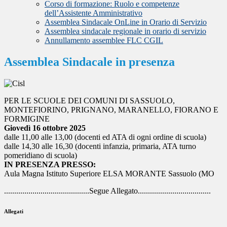
Corso di formazione: Ruolo e competenze
dell’Assistente Amministrativo
Assemblea Sindacale OnLine in Orario di Servizio
Assemblea sindacale regionale in orario di servizio
Annullamento assemblee FLC CGIL
Assemblea Sindacale in presenza
PER LE SCUOLE DEI COMUNI DI SASSUOLO,
MONTEFIORINO, PRIGNANO, MARANELLO, FIORANO E
FORMIGINE
Giovedì 16 ottobre 2025
dalle 11,00 alle 13,00 (docenti ed ATA di ogni ordine di scuola)
dalle 14,30 alle 16,30 (docenti infanzia, primaria, ATA turno
pomeridiano di scuola)
IN PRESENZA PRESSO:
Aula Magna Istituto Superiore ELSA MORANTE Sassuolo (MO
..........................................Segue Allegato....................................
Allegati