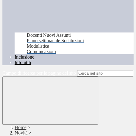
Docenti Nuovi Assunti
Piano settimanale Sostituzioni
Modulistica
Comunicazioni
Inclusione
Info utili
Campo di ricerca per le pagine del sito
Home
>
Novità
>