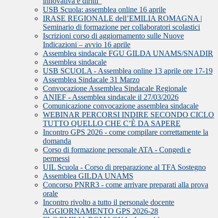
innovativa e diritti”
USB Scuola: assemblea online 16 aprile
IRASE REGIONALE dell’EMILIA ROMAGNA |
Seminario di formazione per collaboratori scolastici
Iscrizioni corso di aggiornamento sulle Nuove
Indicazioni – avvio 16 aprile
Assemblea sindacale FGU GILDA UNAMS/SNADIR
Assemblea sindacale
USB SCUOLA - Assemblea online 13 aprile ore 17-19
Assemblea Sindacale 31 Marzo
Convocazione Assemblea Sindacale Regionale
ANIEF - Assemblea sindacale il 27/03/2026
Comunicazione convocazione assemblea sindacale
WEBINAR PERCORSI INDIRE SECONDO CICLO
TUTTO QUELLO CHE C’È DA SAPERE
Incontro GPS 2026 - come compilare correttamente la
domanda
Corso di formazione personale ATA - Congedi e
permessi
UIL Scuola - Corso di preparazione al TFA Sostegno
Assemblea GILDA UNAMS
Concorso PNRR3 - come arrivare preparati alla prova
orale
Incontro rivolto a tutto il personale docente
AGGIORNAMENTO GPS 2026-28