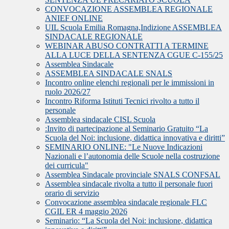
CONVOCAZIONE ASSEMBLEA REGIONALE
ANIEF ONLINE
UIL Scuola Emilia Romagna,Indizione ASSEMBLEA
SINDACALE REGIONALE
WEBINAR ABUSO CONTRATTI A TERMINE
ALLA LUCE DELLA SENTENZA CGUE C‑155/25
Assemblea Sindacale
ASSEMBLEA SINDACALE SNALS
Incontro online elenchi regionali per le immissioni in
ruolo 2026/27
Incontro Riforma Istituti Tecnici rivolto a tutto il
personale
Assemblea sindacale CISL Scuola
:Invito di partecipazione al Seminario Gratuito “La
Scuola del Noi: inclusione, didattica innovativa e diritti”
SEMINARIO ONLINE: "Le Nuove Indicazioni
Nazionali e l’autonomia delle Scuole nella costruzione
dei curricula"
Assemblea Sindacale provinciale SNALS CONFSAL
Assemblea sindacale rivolta a tutto il personale fuori
orario di servizio
Convocazione assemblea sindacale regionale FLC
CGIL ER 4 maggio 2026
Seminario: “La Scuola del Noi: inclusione, didattica