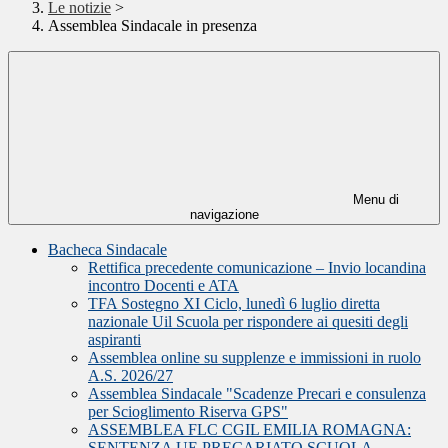
Le notizie
>
Assemblea Sindacale in presenza
Menu di
navigazione
Bacheca Sindacale
Rettifica precedente comunicazione – Invio locandina
incontro Docenti e ATA
TFA Sostegno XI Ciclo, lunedì 6 luglio diretta
nazionale Uil Scuola per rispondere ai quesiti degli
aspiranti
Assemblea online su supplenze e immissioni in ruolo
A.S. 2026/27
Assemblea Sindacale "Scadenze Precari e consulenza
per Scioglimento Riserva GPS"
ASSEMBLEA FLC CGIL EMILIA ROMAGNA:
SENTENZA UE PRECARIATO SCUOLA