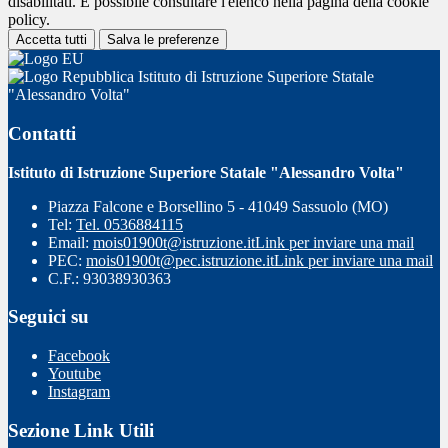
disabilitati. È possibile consultare l'elenco nella pagina della cookie
policy.
Accetta tutti
Salva le preferenze
Istituto di Istruzione Superiore Statale
"Alessandro Volta"
Contatti
Istituto di Istruzione Superiore Statale "Alessandro Volta"
Piazza Falcone e Borsellino 5 - 41049 Sassuolo (MO)
Tel:
Tel. 0536884115
Email:
mois01900t@istruzione.it
Link per inviare una mail
PEC:
mois01900t@pec.istruzione.it
Link per inviare una mail
C.F.: 93038930363
Seguici su
Facebook
Youtube
Instagram
Sezione Link Utili