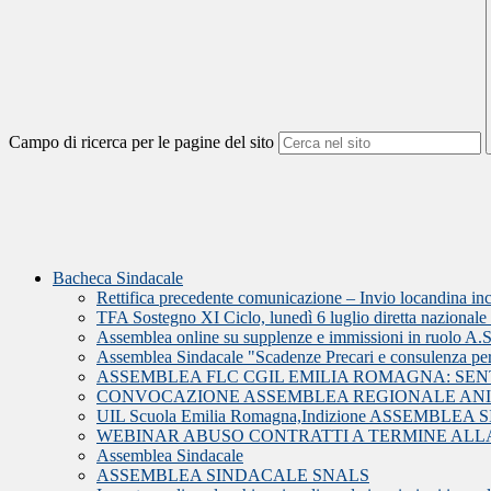
Campo di ricerca per le pagine del sito
Bacheca Sindacale
Rettifica precedente comunicazione – Invio locandina i
TFA Sostegno XI Ciclo, lunedì 6 luglio diretta nazionale U
Assemblea online su supplenze e immissioni in ruolo A.
Assemblea Sindacale "Scadenze Precari e consulenza pe
ASSEMBLEA FLC CGIL EMILIA ROMAGNA: SE
CONVOCAZIONE ASSEMBLEA REGIONALE ANI
UIL Scuola Emilia Romagna,Indizione ASSEMBL
WEBINAR ABUSO CONTRATTI A TERMINE ALLA
Assemblea Sindacale
ASSEMBLEA SINDACALE SNALS