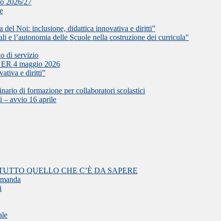
olo 2026/27
le
del Noi: inclusione, didattica innovativa e diritti”
l’autonomia delle Scuole nella costruzione dei curricula"
o di servizio
L ER 4 maggio 2026
ativa e diritti”
i formazione per collaboratori scolastici
i – avvio 16 aprile
TUTTO QUELLO CHE C’È DA SAPERE
domanda
i
ale