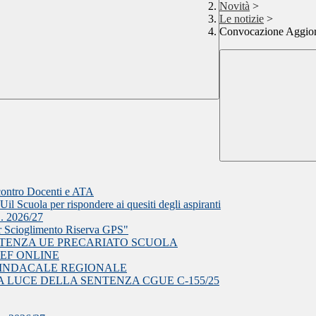
Novità
>
Le notizie
>
Convocazione Aggior
ncontro Docenti e ATA
il Scuola per rispondere ai quesiti degli aspiranti
S. 2026/27
r Scioglimento Riserva GPS"
NTENZA UE PRECARIATO SCUOLA
EF ONLINE
EA SINDACALE REGIONALE
 LUCE DELLA SENTENZA CGUE C‑155/25