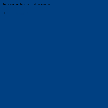
o indicato con le istruzioni necessarie.
ite la
Login Spaggiari