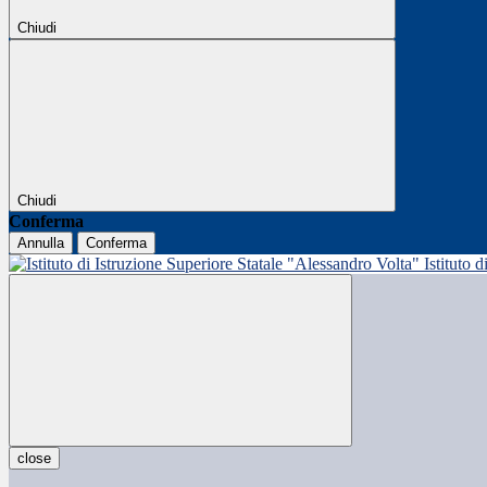
Chiudi
Chiudi
Conferma
Annulla
Conferma
Istituto 
close