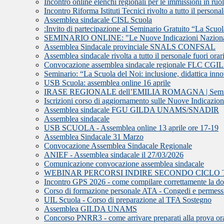
Incontro online elenchi regionali per le immissioni in ru
Incontro Riforma Istituti Tecnici rivolto a tutto il persona
Assemblea sindacale CISL Scuola
:Invito di partecipazione al Seminario Gratuito “La Scuola 
SEMINARIO ONLINE: "Le Nuove Indicazioni Nazionali e 
Assemblea Sindacale provinciale SNALS CONFSAL
Assemblea sindacale rivolta a tutto il personale fuori orari
Convocazione assemblea sindacale regionale FLC CGI
Seminario: “La Scuola del Noi: inclusione, didattica innov
USB Scuola: assemblea online 16 aprile
IRASE REGIONALE dell’EMILIA ROMAGNA | Seminario d
Iscrizioni corso di aggiornamento sulle Nuove Indicazion
Assemblea sindacale FGU GILDA UNAMS/SNADIR
Assemblea sindacale
USB SCUOLA - Assemblea online 13 aprile ore 17-19
Assemblea Sindacale 31 Marzo
Convocazione Assemblea Sindacale Regionale
ANIEF - Assemblea sindacale il 27/03/2026
Comunicazione convocazione assemblea sindacale
WEBINAR PERCORSI INDIRE SECONDO CICLO 
Incontro GPS 2026 - come compilare correttamente la 
Corso di formazione personale ATA - Congedi e permess
UIL Scuola - Corso di preparazione al TFA Sostegno
Assemblea GILDA UNAMS
Concorso PNRR3 - come arrivare preparati alla prova or