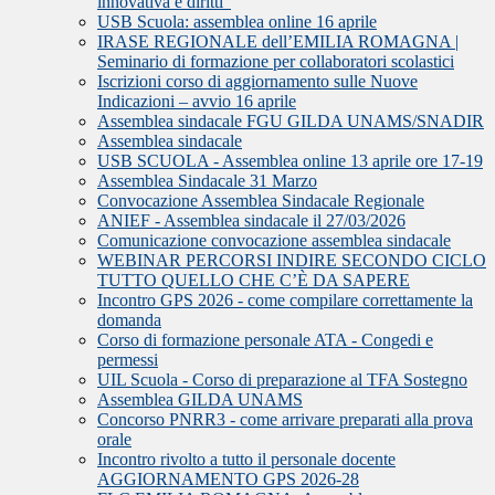
innovativa e diritti”
USB Scuola: assemblea online 16 aprile
IRASE REGIONALE dell’EMILIA ROMAGNA |
Seminario di formazione per collaboratori scolastici
Iscrizioni corso di aggiornamento sulle Nuove
Indicazioni – avvio 16 aprile
Assemblea sindacale FGU GILDA UNAMS/SNADIR
Assemblea sindacale
USB SCUOLA - Assemblea online 13 aprile ore 17-19
Assemblea Sindacale 31 Marzo
Convocazione Assemblea Sindacale Regionale
ANIEF - Assemblea sindacale il 27/03/2026
Comunicazione convocazione assemblea sindacale
WEBINAR PERCORSI INDIRE SECONDO CICLO
TUTTO QUELLO CHE C’È DA SAPERE
Incontro GPS 2026 - come compilare correttamente la
domanda
Corso di formazione personale ATA - Congedi e
permessi
UIL Scuola - Corso di preparazione al TFA Sostegno
Assemblea GILDA UNAMS
Concorso PNRR3 - come arrivare preparati alla prova
orale
Incontro rivolto a tutto il personale docente
AGGIORNAMENTO GPS 2026-28