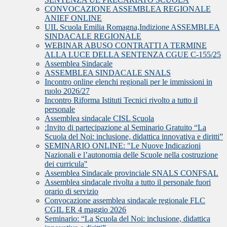
CONVOCAZIONE ASSEMBLEA REGIONALE
ANIEF ONLINE
UIL Scuola Emilia Romagna,Indizione ASSEMBLEA
SINDACALE REGIONALE
WEBINAR ABUSO CONTRATTI A TERMINE
ALLA LUCE DELLA SENTENZA CGUE C‑155/25
Assemblea Sindacale
ASSEMBLEA SINDACALE SNALS
Incontro online elenchi regionali per le immissioni in
ruolo 2026/27
Incontro Riforma Istituti Tecnici rivolto a tutto il
personale
Assemblea sindacale CISL Scuola
:Invito di partecipazione al Seminario Gratuito “La
Scuola del Noi: inclusione, didattica innovativa e diritti”
SEMINARIO ONLINE: "Le Nuove Indicazioni
Nazionali e l’autonomia delle Scuole nella costruzione
dei curricula"
Assemblea Sindacale provinciale SNALS CONFSAL
Assemblea sindacale rivolta a tutto il personale fuori
orario di servizio
Convocazione assemblea sindacale regionale FLC
CGIL ER 4 maggio 2026
Seminario: “La Scuola del Noi: inclusione, didattica