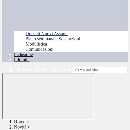
Docenti Nuovi Assunti
Piano settimanale Sostituzioni
Modulistica
Comunicazioni
Inclusione
Info utili
Campo di ricerca per le pagine del sito
Home
>
Novità
>