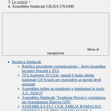
Le notizie
>
Assemblea Sindacale GILDA UNAMS
Menu di
navigazione
Bacheca Sindacale
Rettifica precedente comunicazione – Invio locandina
incontro Docenti e ATA
TFA Sostegno XI Ciclo, lunedì 6 luglio diretta
nazionale Uil Scuola per rispondere ai quesiti degli
aspiranti
Assemblea online su supplenze e immissioni in ruolo
A.S. 2026/27
Assemblea Sindacale "Scadenze Precari e consulenza
per Scioglimento Riserva GPS"
ASSEMBLEA FLC CGIL EMILIA ROMAGNA:
SENTENZA UE PRECARIATO SCUOLA