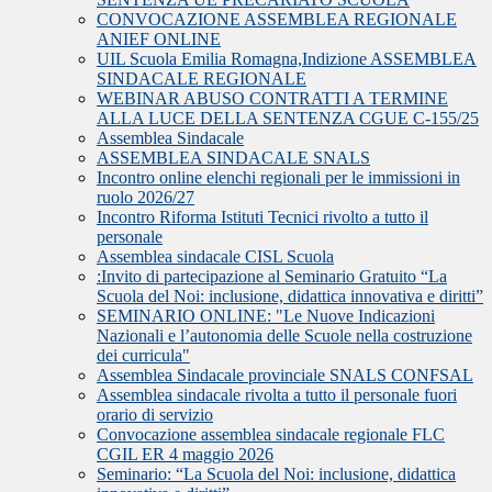
CONVOCAZIONE ASSEMBLEA REGIONALE
ANIEF ONLINE
UIL Scuola Emilia Romagna,Indizione ASSEMBLEA
SINDACALE REGIONALE
WEBINAR ABUSO CONTRATTI A TERMINE
ALLA LUCE DELLA SENTENZA CGUE C‑155/25
Assemblea Sindacale
ASSEMBLEA SINDACALE SNALS
Incontro online elenchi regionali per le immissioni in
ruolo 2026/27
Incontro Riforma Istituti Tecnici rivolto a tutto il
personale
Assemblea sindacale CISL Scuola
:Invito di partecipazione al Seminario Gratuito “La
Scuola del Noi: inclusione, didattica innovativa e diritti”
SEMINARIO ONLINE: "Le Nuove Indicazioni
Nazionali e l’autonomia delle Scuole nella costruzione
dei curricula"
Assemblea Sindacale provinciale SNALS CONFSAL
Assemblea sindacale rivolta a tutto il personale fuori
orario di servizio
Convocazione assemblea sindacale regionale FLC
CGIL ER 4 maggio 2026
Seminario: “La Scuola del Noi: inclusione, didattica