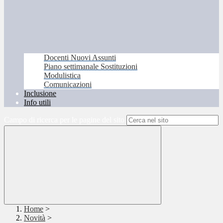
Docenti Nuovi Assunti
Piano settimanale Sostituzioni
Modulistica
Comunicazioni
Inclusione
Info utili
Campo di ricerca per le pagine del sito
Home
>
Novità
>