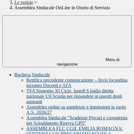
Le notizie
>
Assemblea Sindacale OnLine in Orario di Servizio
Menu di
navigazione
Bacheca Sindacale
Rettifica precedente comunicazione – Invio locandina
incontro Docenti e ATA
TFA Sostegno XI Ciclo, lunedì 6 luglio diretta
nazionale Uil Scuola per rispondere ai quesiti degli
aspiranti
Assemblea online su supplenze e immissioni in ruolo
A.S. 2026/27
Assemblea Sindacale "Scadenze Precari e consulenza
per Scioglimento Riserva GPS"
ASSEMBLEA FLC CGIL EMILIA ROMAGNA:
SENTENZA UE PRECARIATO SCUOLA