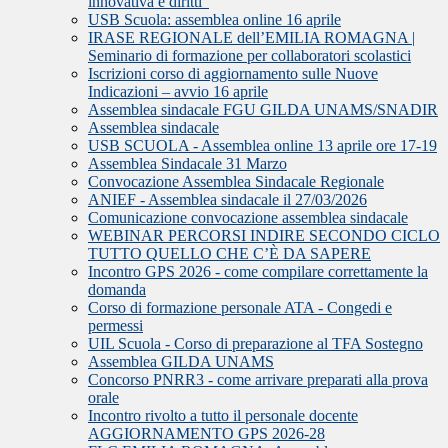
innovativa e diritti”
USB Scuola: assemblea online 16 aprile
IRASE REGIONALE dell’EMILIA ROMAGNA |
Seminario di formazione per collaboratori scolastici
Iscrizioni corso di aggiornamento sulle Nuove
Indicazioni – avvio 16 aprile
Assemblea sindacale FGU GILDA UNAMS/SNADIR
Assemblea sindacale
USB SCUOLA - Assemblea online 13 aprile ore 17-19
Assemblea Sindacale 31 Marzo
Convocazione Assemblea Sindacale Regionale
ANIEF - Assemblea sindacale il 27/03/2026
Comunicazione convocazione assemblea sindacale
WEBINAR PERCORSI INDIRE SECONDO CICLO
TUTTO QUELLO CHE C’È DA SAPERE
Incontro GPS 2026 - come compilare correttamente la
domanda
Corso di formazione personale ATA - Congedi e
permessi
UIL Scuola - Corso di preparazione al TFA Sostegno
Assemblea GILDA UNAMS
Concorso PNRR3 - come arrivare preparati alla prova
orale
Incontro rivolto a tutto il personale docente
AGGIORNAMENTO GPS 2026-28