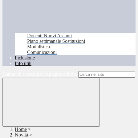
Docenti Nuovi Assunti
Piano settimanale Sostituzioni
Modulistica
Comunicazioni
Inclusione
Info utili
Campo di ricerca per le pagine del sito
Home
>
Novità
>