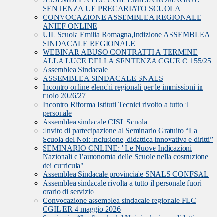
SENTENZA UE PRECARIATO SCUOLA
CONVOCAZIONE ASSEMBLEA REGIONALE
ANIEF ONLINE
UIL Scuola Emilia Romagna,Indizione ASSEMBLEA
SINDACALE REGIONALE
WEBINAR ABUSO CONTRATTI A TERMINE
ALLA LUCE DELLA SENTENZA CGUE C‑155/25
Assemblea Sindacale
ASSEMBLEA SINDACALE SNALS
Incontro online elenchi regionali per le immissioni in
ruolo 2026/27
Incontro Riforma Istituti Tecnici rivolto a tutto il
personale
Assemblea sindacale CISL Scuola
:Invito di partecipazione al Seminario Gratuito “La
Scuola del Noi: inclusione, didattica innovativa e diritti”
SEMINARIO ONLINE: "Le Nuove Indicazioni
Nazionali e l’autonomia delle Scuole nella costruzione
dei curricula"
Assemblea Sindacale provinciale SNALS CONFSAL
Assemblea sindacale rivolta a tutto il personale fuori
orario di servizio
Convocazione assemblea sindacale regionale FLC
CGIL ER 4 maggio 2026