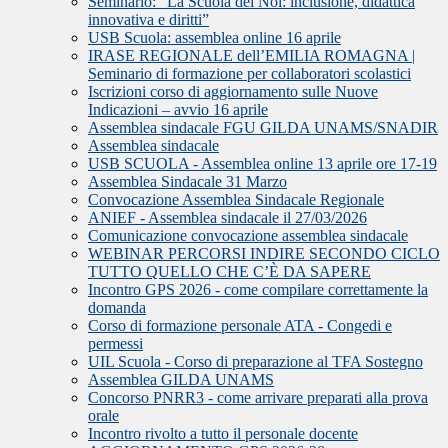
Seminario: “La Scuola del Noi: inclusione, didattica
innovativa e diritti”
USB Scuola: assemblea online 16 aprile
IRASE REGIONALE dell’EMILIA ROMAGNA |
Seminario di formazione per collaboratori scolastici
Iscrizioni corso di aggiornamento sulle Nuove
Indicazioni – avvio 16 aprile
Assemblea sindacale FGU GILDA UNAMS/SNADIR
Assemblea sindacale
USB SCUOLA - Assemblea online 13 aprile ore 17-19
Assemblea Sindacale 31 Marzo
Convocazione Assemblea Sindacale Regionale
ANIEF - Assemblea sindacale il 27/03/2026
Comunicazione convocazione assemblea sindacale
WEBINAR PERCORSI INDIRE SECONDO CICLO
TUTTO QUELLO CHE C’È DA SAPERE
Incontro GPS 2026 - come compilare correttamente la
domanda
Corso di formazione personale ATA - Congedi e
permessi
UIL Scuola - Corso di preparazione al TFA Sostegno
Assemblea GILDA UNAMS
Concorso PNRR3 - come arrivare preparati alla prova
orale
Incontro rivolto a tutto il personale docente