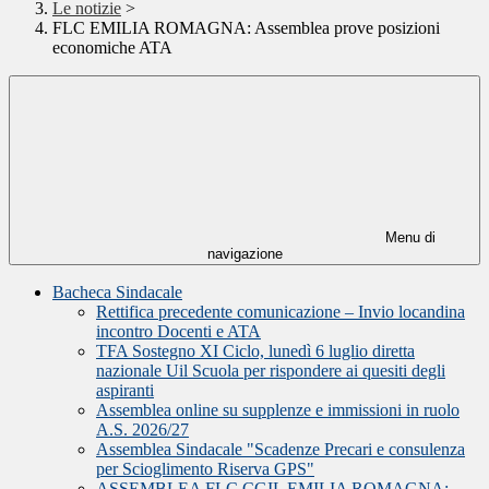
Le notizie
>
FLC EMILIA ROMAGNA: Assemblea prove posizioni
economiche ATA
Menu di
navigazione
Bacheca Sindacale
Rettifica precedente comunicazione – Invio locandina
incontro Docenti e ATA
TFA Sostegno XI Ciclo, lunedì 6 luglio diretta
nazionale Uil Scuola per rispondere ai quesiti degli
aspiranti
Assemblea online su supplenze e immissioni in ruolo
A.S. 2026/27
Assemblea Sindacale "Scadenze Precari e consulenza
per Scioglimento Riserva GPS"
ASSEMBLEA FLC CGIL EMILIA ROMAGNA: