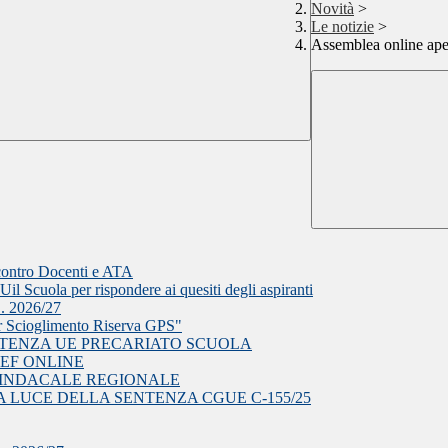
Novità
>
Le notizie
>
Assemblea online ape
ncontro Docenti e ATA
il Scuola per rispondere ai quesiti degli aspiranti
S. 2026/27
r Scioglimento Riserva GPS"
NTENZA UE PRECARIATO SCUOLA
EF ONLINE
EA SINDACALE REGIONALE
 LUCE DELLA SENTENZA CGUE C‑155/25