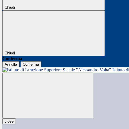
Chiudi
Chiudi
Conferma
Annulla
Conferma
Istituto 
close