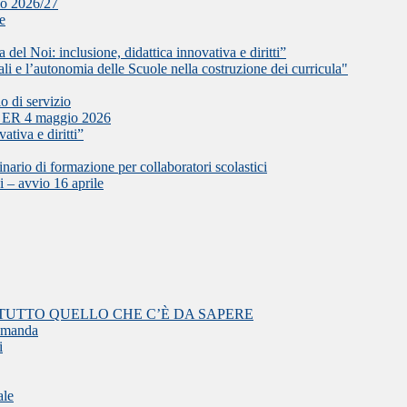
olo 2026/27
le
del Noi: inclusione, didattica innovativa e diritti”
l’autonomia delle Scuole nella costruzione dei curricula"
o di servizio
L ER 4 maggio 2026
ativa e diritti”
i formazione per collaboratori scolastici
i – avvio 16 aprile
TUTTO QUELLO CHE C’È DA SAPERE
domanda
i
ale