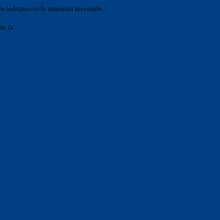
o indicato con le istruzioni necessarie.
ite la
Login Spaggiari