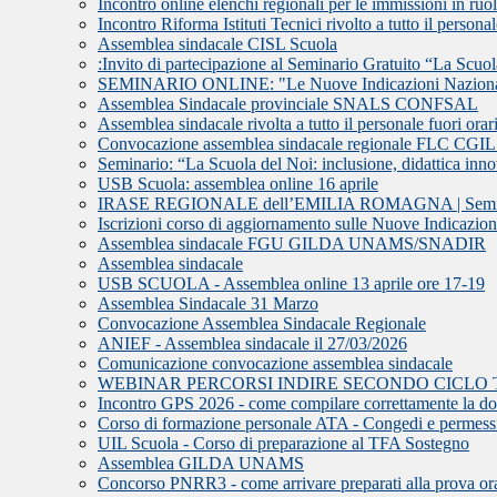
Incontro online elenchi regionali per le immissioni in ru
Incontro Riforma Istituti Tecnici rivolto a tutto il persona
Assemblea sindacale CISL Scuola
:Invito di partecipazione al Seminario Gratuito “La Scuola 
SEMINARIO ONLINE: "Le Nuove Indicazioni Nazionali e 
Assemblea Sindacale provinciale SNALS CONFSAL
Assemblea sindacale rivolta a tutto il personale fuori orari
Convocazione assemblea sindacale regionale FLC CGI
Seminario: “La Scuola del Noi: inclusione, didattica innov
USB Scuola: assemblea online 16 aprile
IRASE REGIONALE dell’EMILIA ROMAGNA | Seminario d
Iscrizioni corso di aggiornamento sulle Nuove Indicazion
Assemblea sindacale FGU GILDA UNAMS/SNADIR
Assemblea sindacale
USB SCUOLA - Assemblea online 13 aprile ore 17-19
Assemblea Sindacale 31 Marzo
Convocazione Assemblea Sindacale Regionale
ANIEF - Assemblea sindacale il 27/03/2026
Comunicazione convocazione assemblea sindacale
WEBINAR PERCORSI INDIRE SECONDO CICLO 
Incontro GPS 2026 - come compilare correttamente la 
Corso di formazione personale ATA - Congedi e permess
UIL Scuola - Corso di preparazione al TFA Sostegno
Assemblea GILDA UNAMS
Concorso PNRR3 - come arrivare preparati alla prova or