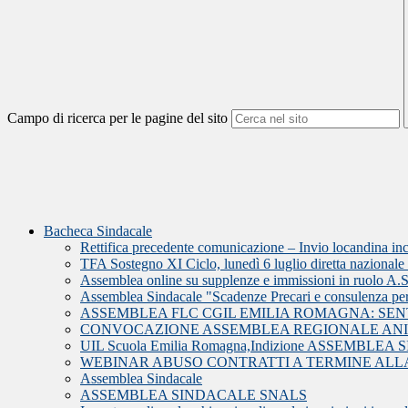
Campo di ricerca per le pagine del sito
Bacheca Sindacale
Rettifica precedente comunicazione – Invio locandina i
TFA Sostegno XI Ciclo, lunedì 6 luglio diretta nazionale U
Assemblea online su supplenze e immissioni in ruolo A.
Assemblea Sindacale "Scadenze Precari e consulenza pe
ASSEMBLEA FLC CGIL EMILIA ROMAGNA: SE
CONVOCAZIONE ASSEMBLEA REGIONALE ANI
UIL Scuola Emilia Romagna,Indizione ASSEMBL
WEBINAR ABUSO CONTRATTI A TERMINE ALLA
Assemblea Sindacale
ASSEMBLEA SINDACALE SNALS