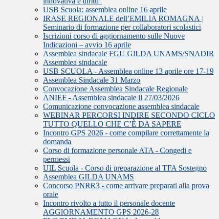
innovativa e diritti”
USB Scuola: assemblea online 16 aprile
IRASE REGIONALE dell’EMILIA ROMAGNA |
Seminario di formazione per collaboratori scolastici
Iscrizioni corso di aggiornamento sulle Nuove
Indicazioni – avvio 16 aprile
Assemblea sindacale FGU GILDA UNAMS/SNADIR
Assemblea sindacale
USB SCUOLA - Assemblea online 13 aprile ore 17-19
Assemblea Sindacale 31 Marzo
Convocazione Assemblea Sindacale Regionale
ANIEF - Assemblea sindacale il 27/03/2026
Comunicazione convocazione assemblea sindacale
WEBINAR PERCORSI INDIRE SECONDO CICLO
TUTTO QUELLO CHE C’È DA SAPERE
Incontro GPS 2026 - come compilare correttamente la
domanda
Corso di formazione personale ATA - Congedi e
permessi
UIL Scuola - Corso di preparazione al TFA Sostegno
Assemblea GILDA UNAMS
Concorso PNRR3 - come arrivare preparati alla prova
orale
Incontro rivolto a tutto il personale docente
AGGIORNAMENTO GPS 2026-28