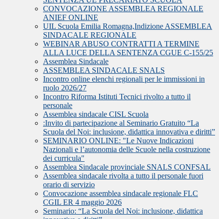
CONVOCAZIONE ASSEMBLEA REGIONALE
ANIEF ONLINE
UIL Scuola Emilia Romagna,Indizione ASSEMBLEA
SINDACALE REGIONALE
WEBINAR ABUSO CONTRATTI A TERMINE
ALLA LUCE DELLA SENTENZA CGUE C‑155/25
Assemblea Sindacale
ASSEMBLEA SINDACALE SNALS
Incontro online elenchi regionali per le immissioni in
ruolo 2026/27
Incontro Riforma Istituti Tecnici rivolto a tutto il
personale
Assemblea sindacale CISL Scuola
:Invito di partecipazione al Seminario Gratuito “La
Scuola del Noi: inclusione, didattica innovativa e diritti”
SEMINARIO ONLINE: "Le Nuove Indicazioni
Nazionali e l’autonomia delle Scuole nella costruzione
dei curricula"
Assemblea Sindacale provinciale SNALS CONFSAL
Assemblea sindacale rivolta a tutto il personale fuori
orario di servizio
Convocazione assemblea sindacale regionale FLC
CGIL ER 4 maggio 2026
Seminario: “La Scuola del Noi: inclusione, didattica