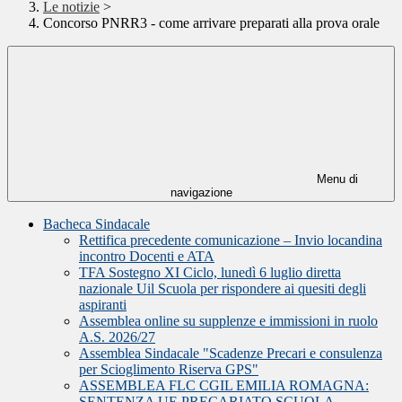
Le notizie
>
Concorso PNRR3 - come arrivare preparati alla prova orale
Menu di
navigazione
Bacheca Sindacale
Rettifica precedente comunicazione – Invio locandina
incontro Docenti e ATA
TFA Sostegno XI Ciclo, lunedì 6 luglio diretta
nazionale Uil Scuola per rispondere ai quesiti degli
aspiranti
Assemblea online su supplenze e immissioni in ruolo
A.S. 2026/27
Assemblea Sindacale "Scadenze Precari e consulenza
per Scioglimento Riserva GPS"
ASSEMBLEA FLC CGIL EMILIA ROMAGNA:
SENTENZA UE PRECARIATO SCUOLA