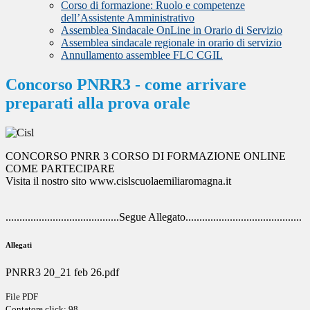
Corso di formazione: Ruolo e competenze
dell’Assistente Amministrativo
Assemblea Sindacale OnLine in Orario di Servizio
Assemblea sindacale regionale in orario di servizio
Annullamento assemblee FLC CGIL
Concorso PNRR3 - come arrivare
preparati alla prova orale
CONCORSO PNRR 3 CORSO DI FORMAZIONE ONLINE
COME PARTECIPARE
Visita il nostro sito www.cislscuolaemiliaromagna.it
.........................................Segue Allegato..........................................
Allegati
PNRR3 20_21 feb 26.pdf
File PDF
Contatore click: 98