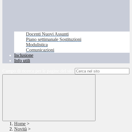
Docenti Nuovi Assunti
Piano settimanale Sostituzioni
Modulistica
Comunicazioni
Inclusione
Info utili
Campo di ricerca per le pagine del sito
Home
>
Novità
>