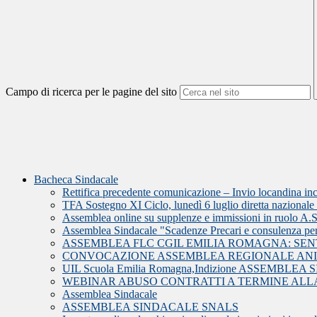
Campo di ricerca per le pagine del sito
Bacheca Sindacale
Rettifica precedente comunicazione – Invio locandina i
TFA Sostegno XI Ciclo, lunedì 6 luglio diretta nazionale U
Assemblea online su supplenze e immissioni in ruolo A.
Assemblea Sindacale "Scadenze Precari e consulenza pe
ASSEMBLEA FLC CGIL EMILIA ROMAGNA: SE
CONVOCAZIONE ASSEMBLEA REGIONALE ANI
UIL Scuola Emilia Romagna,Indizione ASSEMBL
WEBINAR ABUSO CONTRATTI A TERMINE ALLA
Assemblea Sindacale
ASSEMBLEA SINDACALE SNALS