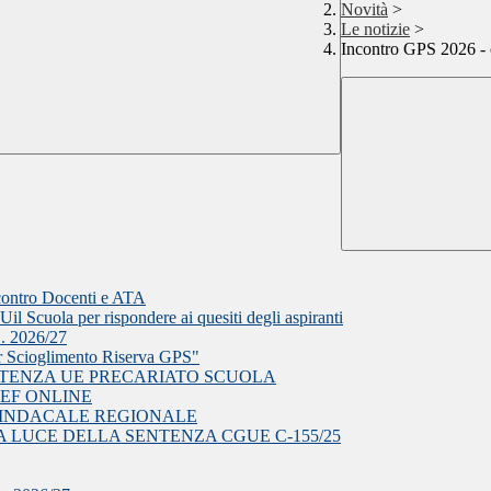
Novità
>
Le notizie
>
Incontro GPS 2026 - 
ncontro Docenti e ATA
il Scuola per rispondere ai quesiti degli aspiranti
S. 2026/27
r Scioglimento Riserva GPS"
NTENZA UE PRECARIATO SCUOLA
EF ONLINE
EA SINDACALE REGIONALE
 LUCE DELLA SENTENZA CGUE C‑155/25