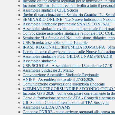
Incontro online elenchi regionali per le immissioni in ru
Incontro Riforma Istituti Tecnici rivolto a tutto il persona
Assemblea sindacale CISL Scuola
:Invito di partecipazione al Seminario Gratuito “La Scuola 
SEMINARIO ONLINE: "Le Nuove Indicazioni Nazionali e 
Assemblea Sindacale provinciale SNALS CONFSAL
Assemblea sindacale rivolta a tutto il personale fuori orari
Convocazione assemblea sindacale regionale FLC CGI
Seminario: “La Scuola del Noi: inclusione, didattica innov
USB Scuola: assemblea online 16 aprile
IRASE REGIONALE dell’EMILIA ROMAGNA | Seminario d
Iscrizioni corso di aggiornamento sulle Nuove Indicazion
Assemblea sindacale FGU GILDA UNAMS/SNADIR
Assemblea sindacale
USB SCUOLA - Assemblea online 13 aprile ore 17-19
Assemblea Sindacale 31 Marzo
Convocazione Assemblea Sindacale Regionale
ANIEF - Assemblea sindacale il 27/03/2026
Comunicazione convocazione assemblea sindacale
WEBINAR PERCORSI INDIRE SECONDO CICLO 
Incontro GPS 2026 - come compilare correttamente la 
Corso di formazione personale ATA - Congedi e permess
UIL Scuola - Corso di preparazione al TFA Sostegno
Assemblea GILDA UNAMS
Concorso PNRR3 - come arrivare preparati alla prova or