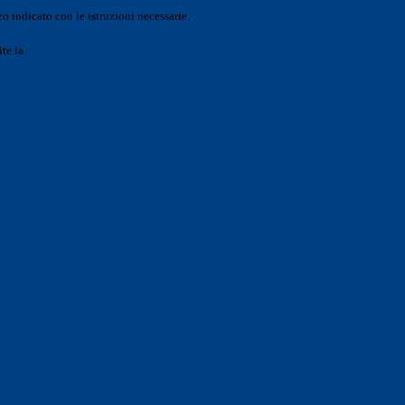
o indicato con le istruzioni necessarie.
ite la
Login Spaggiari