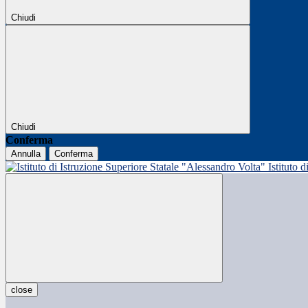
Chiudi
Chiudi
Conferma
Annulla
Conferma
Istituto 
close