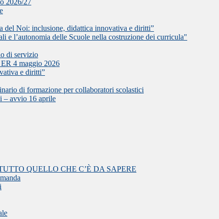
olo 2026/27
le
del Noi: inclusione, didattica innovativa e diritti”
l’autonomia delle Scuole nella costruzione dei curricula"
o di servizio
L ER 4 maggio 2026
ativa e diritti”
i formazione per collaboratori scolastici
i – avvio 16 aprile
TUTTO QUELLO CHE C’È DA SAPERE
domanda
i
ale